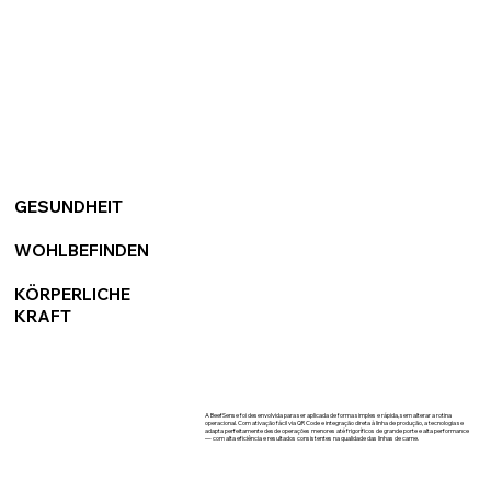
GESUNDHEIT
WOHLBEFINDEN
KÖRPERLICHE
KRAFT
A BeefSense foi desenvolvida para ser aplicada de forma simples e rápida, sem alterar a rotina
operacional. Com ativação fácil via QR Code e integração direta à linha de produção, a tecnologia se
adapta perfeitamente desde operações menores até frigoríficos de grande porte e alta performance
— com alta eficiência e resultados consistentes na qualidade das linhas de carne.