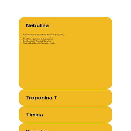
Nebulina
Proteína estrutural associada aos filamentos finos (actina).
Estabiliza a organização da fibra muscular
Contribui para a uniformidade da textura
Ajuda na integridade estrutural após a cocção
Troponina T
Timina