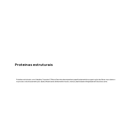
Proteinas estruturais
Proteínas estruturais como Nebulina, Troponina T, Titina e Desmina desempenham papel fundamental na organização das fibras musculares e
no processo de amaciamento pós-abate, influenciando diretamente maciez, textura, elasticidade e integridade estrutural da carne.