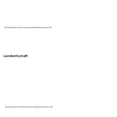
Rechtsgutachten zur Nutzung extrem niedriger Frequenzen – ELF
Landwirtschaft
Rechtsgutachten zur Nutzung extrem niedriger Frequenzen – ELF