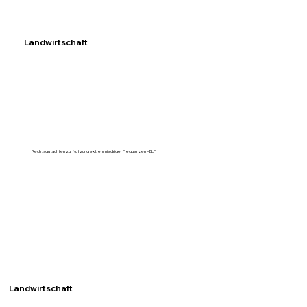
Landwirtschaft
Rechtsgutachten zur Nutzung extrem niedriger Frequenzen – ELF
Landwirtschaft