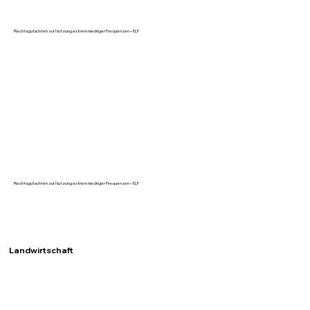
Rechtsgutachten zur Nutzung extrem niedriger Frequenzen – ELF
Rechtsgutachten zur Nutzung extrem niedriger Frequenzen – ELF
Landwirtschaft