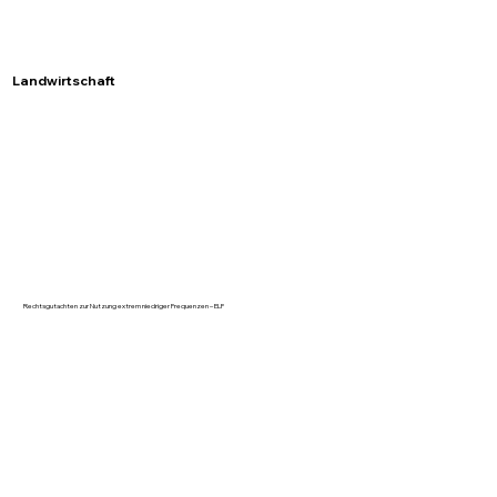
Landwirtschaft
Rechtsgutachten zur Nutzung extrem niedriger Frequenzen – ELF