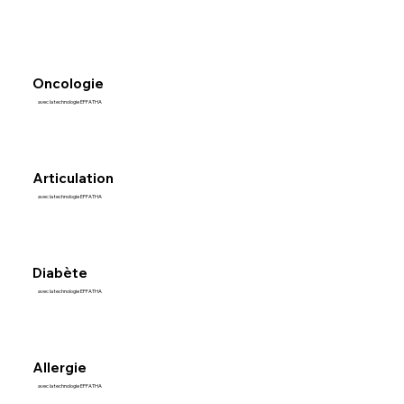
Oncologie
avec la technologie EFFATHA
Articulation
avec la technologie EFFATHA
Diabète
avec la technologie EFFATHA
Allergie
avec la technologie EFFATHA