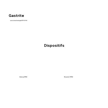
Gastrite
avec la technologie EFFATHA
Dispositifs
Anneau RFID
Bracelet RFID