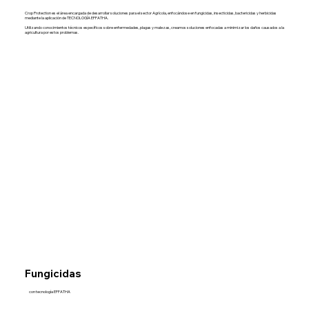
Crop Protection es el área encargada de desarrollar soluciones para el sector Agrícola, enfocándose en fungicidas, insecticidas, bactericidas y herbicidas
mediante la aplicación de TECNOLOGÍA EFFATHA.
Utilizando conocimientos técnicos específicos sobre enfermedades, plagas y malezas, creamos soluciones enfocadas a minimizar los daños causados a la
agricultura por estos problemas.
Fungicidas
con tecnología EFFATHA