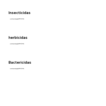
Insecticidas
con tecnología EFFATHA
herbicidas
con tecnología EFFATHA
Bactericidas
con tecnología EFFATHA