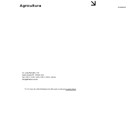
Agricultura
Ambiental
Av. João Ramalho, 170
Santo André, SP - 09030-320
Tel: +55 11 4251-1651 |+55 11 4992-2886
info@effatha.com.br
© 2023 por Arca Real Holding Ltda. Sitio web creado por
Leandro Alves